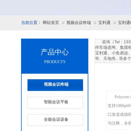
当前位置：
网站首页
视频会议终端
宝利通
宝利通G
∷
∷
∷
咨询（Tel：
停车场道闸、集团
产品中心
宝利通、小鱼易连、索
华、天地伟...等
PRODUCTS
视频会议终端
Polyc
智能会议平板
支持1080
口发送或借组P
全能会议设备
与注释，令